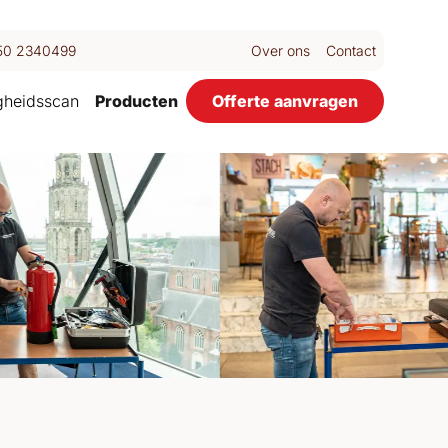
50 2340499
Over ons
Contact
igheidsscan
Producten
Offerte aanvragen