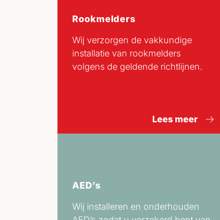
Rookmelders
Wij verzorgen de vakkundige
installatie van rookmelders
volgens de geldende richtlijnen.
Lees meer
AED’s
Wij installeren en onderhouden
AED’s zodat u verzekerd bent van